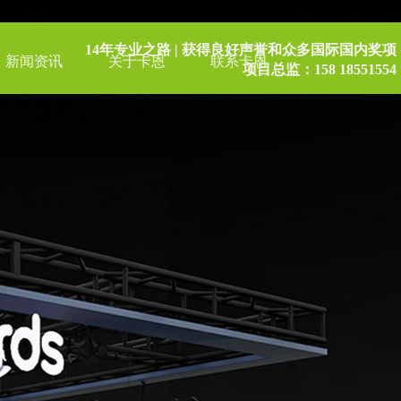
14年专业之路 | 获得良好声誉和众多国际国内奖项
新闻资讯
关于卡恩
联系卡恩
项目总监：158 18551554
博物馆 / 主题展
港澳展会
卡恩服务
卡恩动态
卡恩简介
2010/2018
海外布展
卡恩工厂
展会营销
卡恩荣誉
卡恩优势