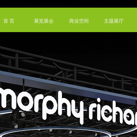
首 页
展览展会
商业空间
主题展厅
港澳展会
购物街
海外展会
商业美陈
企业展厅 / 馆
国内展会
专卖店