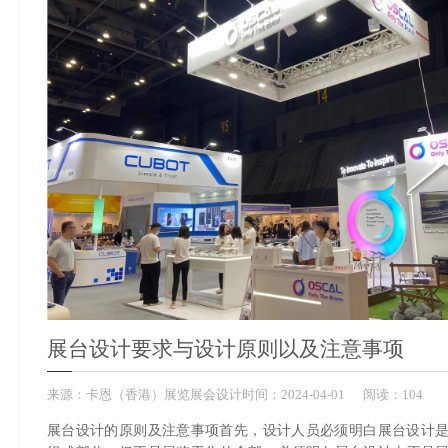
展会营销
卡恩服务
卡恩简介
卡恩工厂
卡恩荣誉
卡恩优势
展台设计要求与设计原则以及注意事项
来源：
卡恩（香港）展览展会设计
时间：
2024-
04-01
阅读：104
展台设计的原则及注意事项首先，设计人员必须明白展台设计