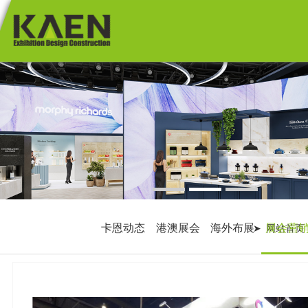
首 页
展览展会
商业空间
港澳展会
海外展会
主题展厅
国内展会
1
2
3
购物街
商业美陈
新闻资讯
专卖店
卡恩动态
港澳展会
海外布展
展会营
网站首页
博物馆 / 主
企业展厅 /
关于卡恩
题展
馆
2010/2018
港澳展会
卡恩动态
联系卡恩
海外布展