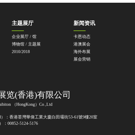
主题展厅
新闻资讯
企业展厅 / 馆
卡恩动态
博物馆 / 主题展
港澳展会
2010/2018
海外布展
展会营销
展览(香港)有限公司
ibiton （HongKong）Co.,Ltd
d）：香港荃灣華偉工業大廈白田壩街53-61號9樓20室
：00852-5124-5176