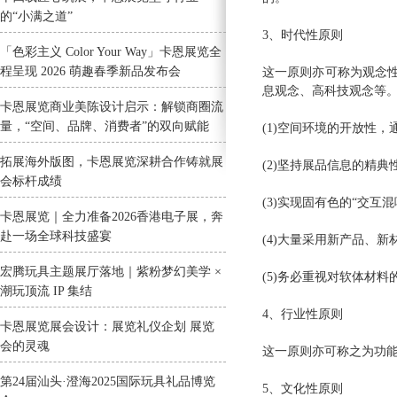
的“小满之道”
3、时代性原则
「色彩主义 Color Your Way」卡恩展览全
程呈现 2026 萌趣春季新品发布会
这一原则亦可称为观念
息观念、高科技观念等
卡恩展览商业美陈设计启示：解锁商圈流
量，“空间、品牌、消费者”的双向赋能
(1)空间环境的开放性
拓展海外版图，卡恩展览深耕合作铸就展
(2)坚持展品信息的精
会标杆成绩
(3)实现固有色的“交
卡恩展览｜全力准备2026香港电子展，奔
赴一场全球科技盛宴
(4)大量采用新产品、
宏腾玩具主题展厅落地｜紫粉梦幻美学 ×
(5)务必重视对软体材
潮玩顶流 IP 集结
4、行业性原则
卡恩展览展会设计：展览礼仪企划 展览
会的灵魂
这一原则亦可称之为功能
第24届汕头·澄海2025国际玩具礼品博览
5、文化性原则