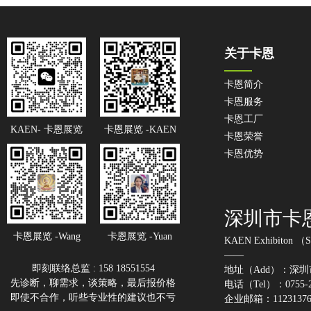
关于卡恩
卡恩简介
卡恩服务
卡恩工厂
KAEN- 卡恩展览
卡恩展览 -KAEN
卡恩荣誉
卡恩优势
深圳市卡
卡恩展览 -Wang
卡恩展览 -Yuan
KAEN Exhibiton （S
——
即刻联络总监 : 158 18551554

地址（Add）：深圳
先诊断，聊需求，谈策略，最后报价格

电话（Tel）：0755-29
企业邮箱：112313762