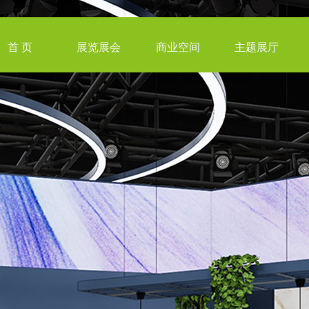
首 页
展览展会
商业空间
主题展厅
港澳展会
购物街
海外展会
商业美陈
企业展厅 / 馆
国内展会
专卖店