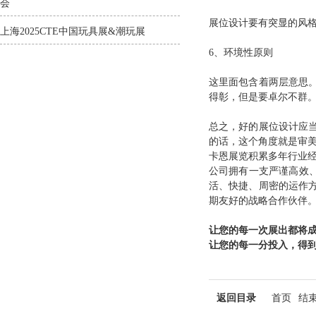
会
展位设计要有突显的风
上海2025CTE中国玩具展&潮玩展
6、环境性原则
这里面包含着两层意思
得彰，但是要卓尔不群。
总之，好的展位设计应
的话，这个角度就是审
卡恩展览积累多年行业
公司拥有一支严谨高效、
活、快捷、周密的运作
期友好的战略合作伙伴
让您的每一次展出都将
让您的每一分投入，得
返回目录
首页
结