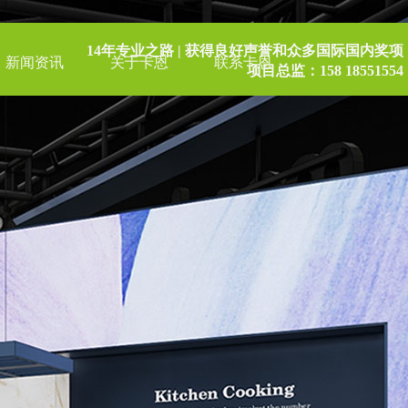
14年专业之路 | 获得良好声誉和众多国际国内奖项
新闻资讯
关于卡恩
联系卡恩
项目总监：158 18551554
博物馆 / 主题展
港澳展会
卡恩服务
卡恩动态
卡恩简介
2010/2018
海外布展
卡恩工厂
展会营销
卡恩荣誉
卡恩优势