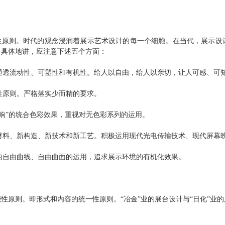
性原则。时代的观念浸润着展示艺术设计的每一个细胞。在当代，展示设
。具体地讲，应注意下述五个方面：
，通透流动性、可塑性和有机性。给人以自由，给人以亲切，让人可感、可
典性原则。严格落实少而精的要求。
互混响”的统合色彩效果，重视对无色彩系列的运用。
新材料、新构造、新技术和新工艺。积极运用现代光电传输技术、现代屏幕
料的自由曲线、自由曲面的运用，追求展示环境的有机化效果。
性原则。即形式和内容的统一性原则。“冶金”业的展台设计与“日化”业