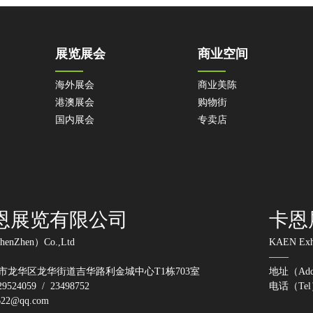
展览展会
商业空间
海外展会
商业美陈
港澳展会
购物街
国内展会
专卖店
恩展览有限公司
卡恩
henZhen）Co.,Ltd
KAEN Exh
——
市龙华区龙华街道吉华路利金城中心T1栋703室
地址（Ad
524059 / 23498752
电话（Tel）
2@qq.com