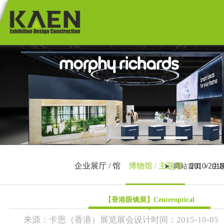
首 页
展览展会
商业空间
港澳展会
海外展会
主题展厅
国内展会
1
2
3
购物街
商业美陈
新闻资讯
专卖店
企业展厅 / 馆
博物馆 / 主题展
2010/201
网站首页
主
博物馆 / 主
企业展厅 /
关于卡恩
题展
馆
2010/2018
港澳展会
【香港眼镜展】Centeroptical
卡恩动态
联系卡恩
海外布展
来源：
卡恩（香港）展览展会设计
时间：
2015-
10-05