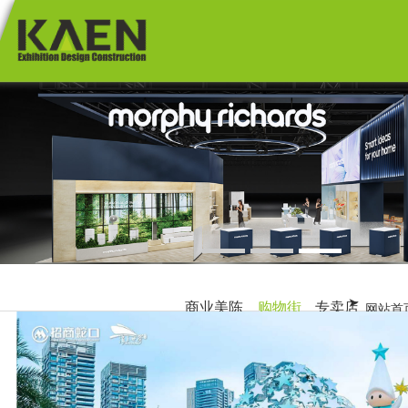
首 页
展览展会
商业空间
港澳展会
海外展会
主题展厅
国内展会
1
2
3
购物街
商业美陈
新闻资讯
专卖店
商业美陈
购物街
专卖店
网站首
博物馆 / 主
企业展厅 /
关于卡恩
题展
馆
2010/2018
港澳展会
卡恩动态
联系卡恩
海外布展