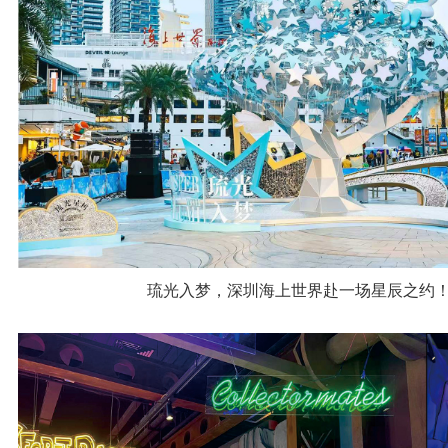
展会营销
卡恩服务
卡恩简介
卡恩工厂
卡恩荣誉
卡恩优势
琉光入梦，深圳海上世界赴一场星辰之约