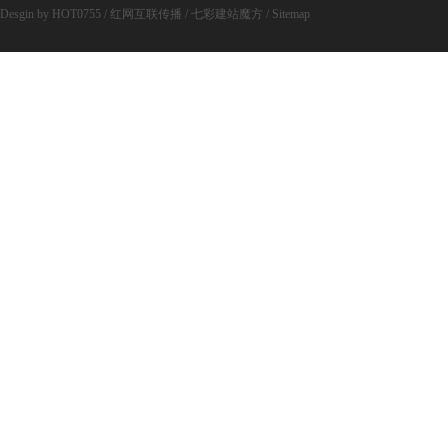
Desgin by HOT0755
/
红网互联传播
/
七彩建站魔方
/
Sitemap